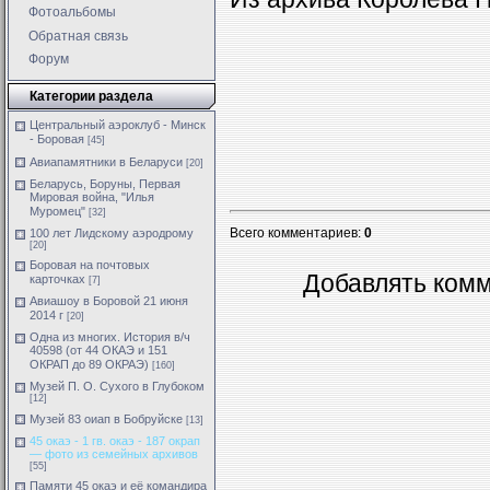
Фотоальбомы
Обратная связь
Форум
Категории раздела
Центральный аэроклуб - Минск
- Боровая
[45]
Авиапамятники в Беларуси
[20]
Беларусь, Боруны, Первая
Мировая война, "Илья
Муромец"
[32]
Всего комментариев
:
0
100 лет Лидскому аэродрому
[20]
Боровая на почтовых
Добавлять комм
карточках
[7]
Авиашоу в Боровой 21 июня
2014 г
[20]
Одна из многих. История в/ч
40598 (от 44 ОКАЭ и 151
ОКРАП до 89 ОКРАЭ)
[160]
Музей П. О. Сухого в Глубоком
[12]
Музей 83 оиап в Бобруйске
[13]
45 окаэ - 1 гв. окаэ - 187 окрап
— фото из семейных архивов
[55]
Памяти 45 окаэ и её командира