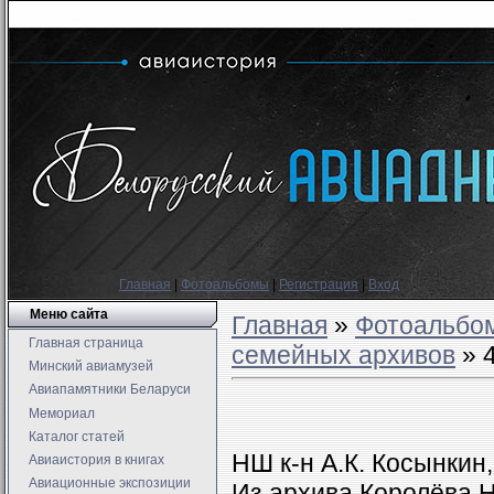
Главная
|
Фотоальбомы
|
Регистрация
|
Вход
Меню сайта
Главная
»
Фотоальбо
Главная страница
семейных архивов
» 
Минский авиамузей
Авиапамятники Беларуси
Мемориал
Каталог статей
НШ к-н А.К. Косынкин, 
Авиаистория в книгах
Авиационные экспозиции
Из архива Королёва Н.