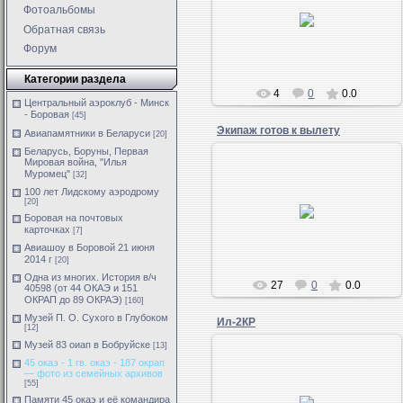
Фотоальбомы
Авиамехники великие труженники
войны.
Обратная связь
Форум
Категории раздела
4
0
0.0
Центральный аэроклуб - Минск
- Боровая
[45]
Экипаж готов к вылету
Авиапамятники в Беларуси
[20]
Беларусь, Боруны, Первая
Мировая война, "Илья
Муромец"
[32]
Экипажу 1-й гв. ОКАЭ
100 лет Лидскому аэродрому
приступить к очередному
[20]
вылету! 1943 г.
Боровая на почтовых
Из архива Королёва Н.Н.,
карточках
[7]
предоставил внук А. Григ...
Авиашоу в Боровой 21 июня
2014 г
[20]
Одна из многих. История в/ч
27
0
0.0
40598 (от 44 ОКАЭ и 151
ОКРАП до 89 ОКРАЭ)
[160]
Музей П. О. Сухого в Глубоком
Ил-2КР
[12]
Музей 83 оиап в Бобруйске
[13]
45 окаэ - 1 гв. окаэ - 187 окрап
— фото из семейных архивов
[55]
Памяти 45 окаэ и её командира