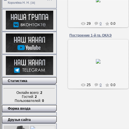
Не могу расстаться с Ил-2 КР.
Королёва Н. Н.
[34]
29
0
0.0
Построение 1-й гв. ОКАЭ
Построение 1-й гв. ОКАЭ.
Из архива Королёва Н.Н.,
предоставил внук А. Григорьев.
Статистика
25
0
0.0
Онлайн всего:
2
Гостей:
2
Пользователей:
0
Форма входа
Друзья сайта