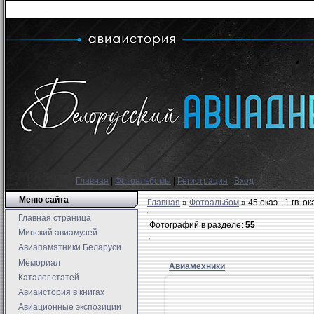
Главная
|
Фотоальбомы
|
Регистрация
|
Вход
Меню сайта
Главная
»
Фотоальбом
» 45 окаэ - 1 гв. 
Главная страница
Фотографий в разделе
:
55
Минский авиамузей
Авиапамятники Беларуси
Мемориал
Авиамехники
Каталог статей
Авиаистория в книгах
Авиационные экспозиции