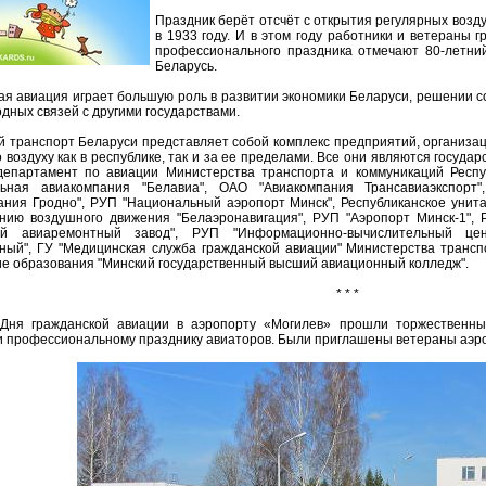
Праздник берёт отсчёт с открытия регулярных воз
в 1933 году. И в этом году работники и ветераны 
профессионального праздника отмечают 80-летни
Беларусь.
ая авиация играет большую роль в развитии экономики Беларуси, решении с
дных связей с другими государствами.
 транспорт Беларуси представляет собой комплекс предприятий, организа
о воздуху как в республике, так и за ее пределами. Все они являются госу
департамент по авиации Министерства транспорта и коммуникаций Респу
льная авиакомпания "Белавиа", ОАО "Авиакомпания Трансавиаэкспорт
ания Гродно", РУП "Национальный аэропорт Минск", Республиканское унит
нию воздушного движения "Белаэронавигация", РУП "Аэропорт Минск-1",
ий авиаремонтный завод", РУП "Информационно-вычислительный цен
ный", ГУ "Медицинская служба гражданской авиации" Министерства трансп
е образования "Минский государственный высший авиационный колледж".
* * *
 Дня гражданской авиации в аэропорту «Могилев» прошли торжественн
и профессиональному празднику авиаторов. Были приглашены ветераны аэр