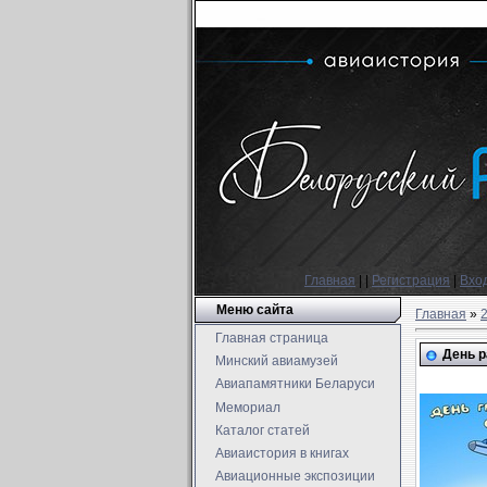
Главная
|
|
Регистрация
|
Вхо
Меню сайта
Главная
»
Главная страница
День р
Минский авиамузей
Авиапамятники Беларуси
Мемориал
Каталог статей
Авиаистория в книгах
Авиационные экспозиции