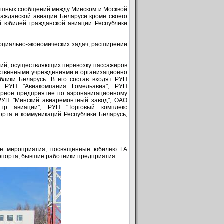
душных сообщений между Минском и Москвой
гражданской авиации Беларуси кроме своего
й юбилей гражданской авиации Республики
оциально-экономических задач, расширении
ций, осуществляющих перевозку пассажиров
дарственными учреждениями и организационно
блики Беларусь. В его состав входят РУП
", РУП "Авиакомпания Гомельавиа", РУП
арное предприятие по аэронавигационному
 РУП "Минский авиаремонтный завод", ОАО
тр авиации", РУП "Торговый комплекс
орта и коммуникаций Республики Беларусь,
ые мероприятия, посвященные юбилею ГА
опорта, бывшие работники предприятия.