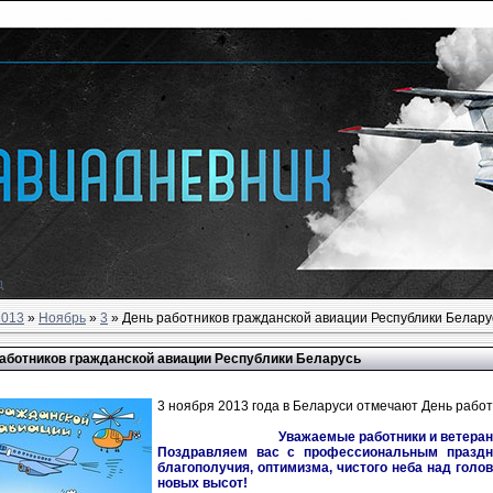
д
2013
»
Ноябрь
»
3
» День работников гражданской авиации Республики Белару
аботников гражданской авиации Республики Беларусь
3 ноября 2013 года в Беларуси отмечают День работ
Уважаемые работники и ветеран
Поздравляем вас с профессиональным праздни
благополучия, оптимизма, чистого неба над голо
новых высот!