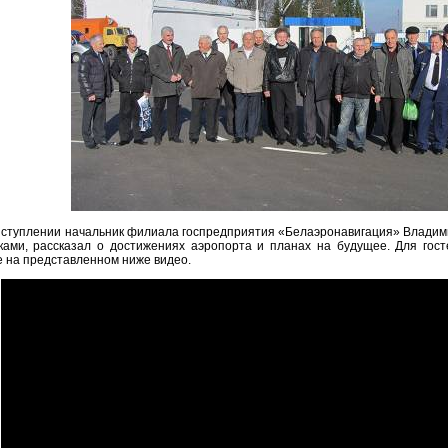
ыступлении начальник филиала госпредприятия «Белаэронавигация» Владим
ками, рассказал о достижениях аэропорта и планах на будущее. Для гост
 на представленном ниже видео.