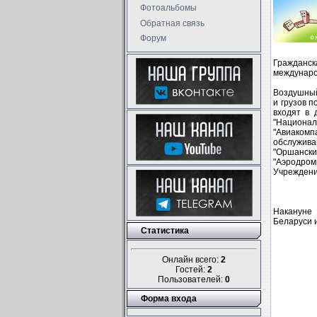
Фотоальбомы
Обратная связь
Форум
Гражданск
междунаро
Воздушный
и грузов п
входят в 
"Национа
"Авиакомп
обслужива
"Оршанск
"Аэродром
Учреждени
Накануне
Беларуси 
Статистика
Онлайн всего:
2
Гостей:
2
Пользователей:
0
Форма входа