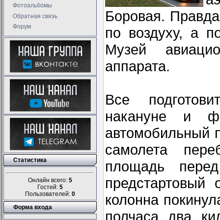
Фотоальбомы
Боровая. Правда
Обратная связь
Форум
по воздуху, а п
Музей авиацио
аппарата.
Все подготов
накануне и ф
автомобильный 
самолета пере
Статистика
площадь перед
предстартовый 
Онлайн всего:
5
Гостей:
5
Пользователей:
0
колонна покинул
Форма входа
полчаса два ки