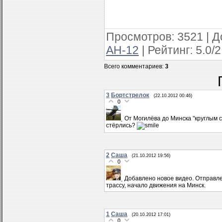
Просмотров
: 3521 |
Д
АН-12
|
Рейтинг
:
5.0
/
2
Всего комментариев
:
3
3
Бортстрелок
(22.10.2012 00:46)
0
От Могилёва до Минска "круглым с
стёрлись?
2
Саша
(21.10.2012 19:56)
0
Добавлено новое видео. Отправле
трассу, начало движения на Минск.
1
Саша
(20.10.2012 17:01)
0