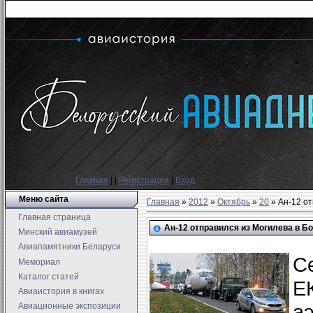
Главная
|
|
Регистрация
|
Вход
Меню сайта
Главная
»
2012
»
Октябрь
»
20
» Ан-12 от
Главная страница
Ан-12 отправился из Могилева в Б
Минский авиамузей
Авиапамятники Беларуси
С
Мемориал
Каталог статей
Е
Авиаистория в книгах
а
Авиационные экспозиции