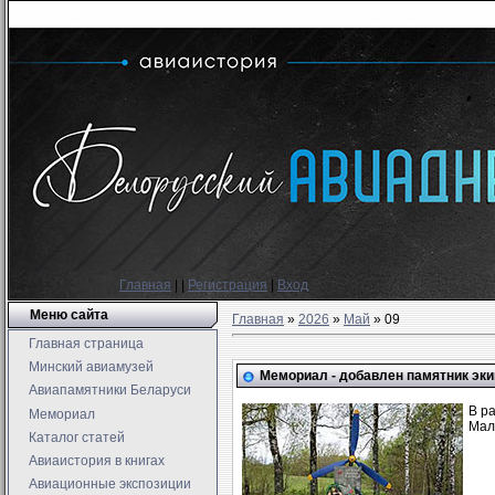
Главная
|
|
Регистрация
|
Вход
Меню сайта
Главная
»
2026
»
Май
»
09
Главная страница
Минский авиамузей
Мемориал - добавлен памятник эки
Авиапамятники Беларуси
В р
Мемориал
Мал
Каталог статей
Авиаистория в книгах
Авиационные экспозиции