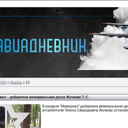
д
2026
»
Январь
»
12
ал – добавлена мемориальная доска Жучкову Т. С.
В разделе "Мемориал" добавлена мемориальная дос
истребителю Тихону Свиридовичу Жучкову, установл