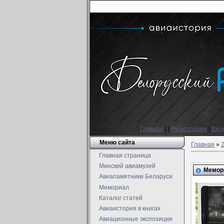
Главная
|
|
Регистрация
|
Вхо
Меню сайта
Главная
»
Главная страница
Минский авиамузей
Мемори
Авиапамятники Беларуси
Мемориал
Каталог статей
Авиаистория в книгах
Авиационные экспозиции