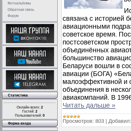
Фотоальбомы
И
Обратная связь
Форум
связана с историей б
авиационными подраз
советское время. По
постсоветском прост
объединённых авиаот
большинство авиацио
Беларуси вошли в со
авиации (БОГА) «Бел
малоэффективной и 
объединения в неско
Статистика
авиакомпаний. В 1996
Читать дальше »
Онлайн всего:
2
Гостей:
2
Пользователей:
0
Просмотров:
803
|
Добавил
Форма входа