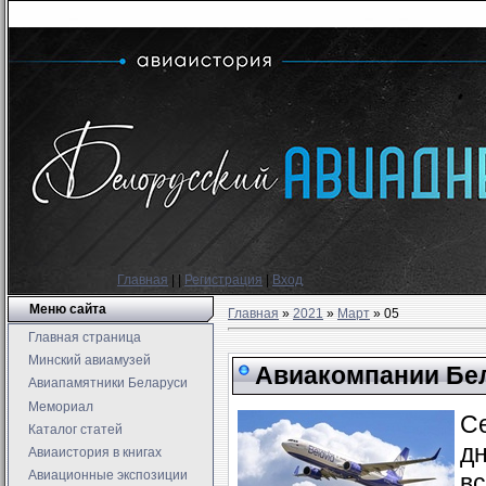
Главная
|
|
Регистрация
|
Вход
Меню сайта
Главная
»
2021
»
Март
»
05
Главная страница
Минский авиамузей
Авиакомпании Бел
Авиапамятники Беларуси
Мемориал
Се
Каталог статей
дн
Авиаистория в книгах
Авиационные экспозиции
в