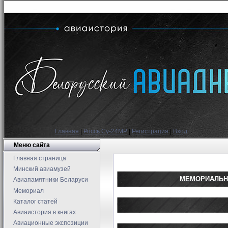
Главная
|
Россь Су-24МР
|
Регистрация
|
Вход
Меню сайта
Главная страница
Минский авиамузей
МЕМОРИАЛЬН
Авиапамятники Беларуси
Мемориал
Каталог статей
Авиаистория в книгах
Авиационные экспозиции