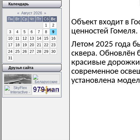
Календарь
«
Август 2026
»
Пн
Вт
Ср
Чт
Пт
Сб
Вс
Объект входит в Г
1
2
ценностей Гомеля.
3
4
5
6
7
8
9
10
11
12
13
14
15
16
Летом 2025 года б
17
18
19
20
21
22
23
24
25
26
27
28
29
30
сквера. Обновлён б
31
красивые дорожки
Друзья сайта
современное освещ
установлена модел