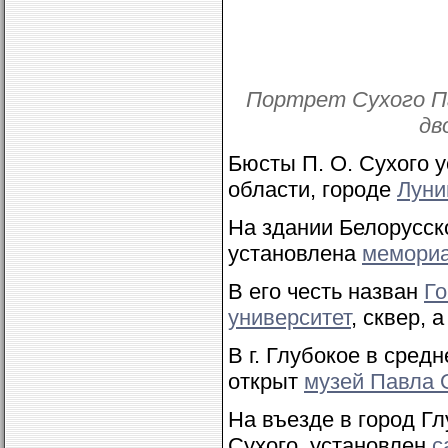
Портрет Сухого П
дв
Бюсты П. О. Сухого 
области, городе
Луни
На здании Белорусск
установлена
мемориа
В его честь назван
Го
университет
, сквер, 
В г. Глубокое в сред
открыт
музей Павла 
На въезде в город Гл
Сухого установлен
с