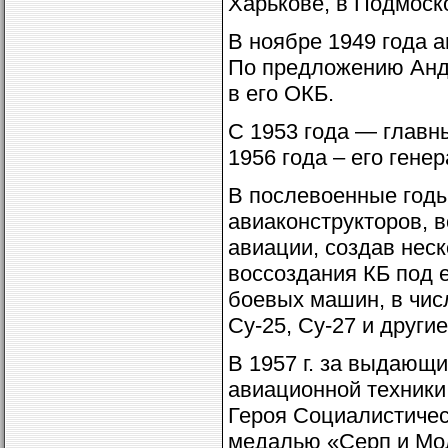
Харькове, в Подмоск
В ноябре 1949 года 
По предложению Анд
в его ОКБ.
С 1953 года — главны
1956 года – его гене
В послевоенные годы
авиаконструкторов, 
авиации, создав нес
воссоздания КБ под 
боевых машин, в числ
Су-25, Су-27 и други
В 1957 г. за выдающи
авиационной техники
Героя Социалистическ
медалью «Серп и Мол