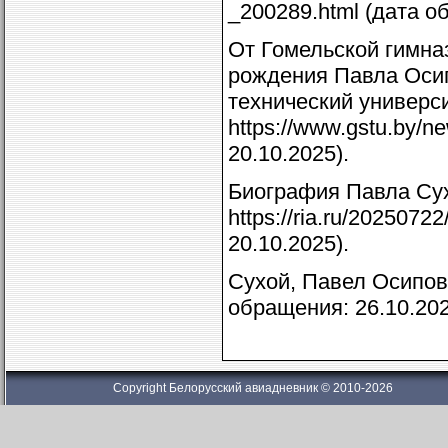
_200289.html (дата о
От Гомельской гимназ
рождения Павла Осип
технический универс
https://www.gstu.by/
20.10.2025).
Биография Павла Сух
https://ria.ru/202507
20.10.2025).
Сухой, Павел Осипови
обращения: 26.10.202
Copyright Белорусский авиадневник © 2010-2026