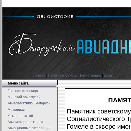
Главная
|
Памятник Сухому
|
Регистрация
|
Вход
Меню сайта
Главная страница
Минский авиамузей
ПАМЯТ
Авиапамятники Беларуси
Мемориал
Памятник советскому
Каталог статей
Социалистического Т
Авиаистория в книгах
Гомеле в сквере име
Авиационные экспозиции