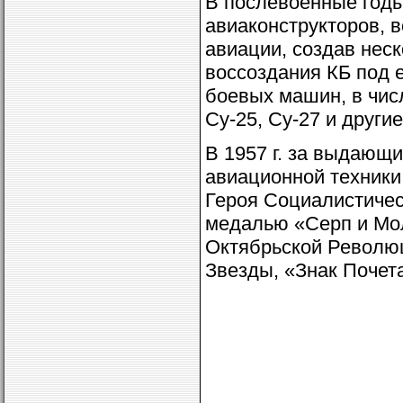
В послевоенные годы
авиаконструкторов, 
авиации, создав нес
воссоздания КБ под 
боевых машин, в числ
Су-25, Су-27 и други
В 1957 г. за выдающи
авиационной техники
Героя Социалистическ
медалью «Серп и Мол
Октябрьской Революц
Звезды, «Знак Почет