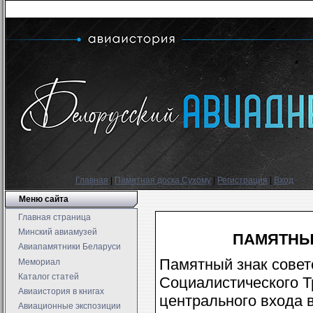
Главная
|
Памятная доска Сухому
|
Регистрация
|
Вход
Меню сайта
Главная страница
Минский авиамузей
ПАМЯТНЫ
Авиапамятники Беларуси
Памятный знак совет
Мемориал
Каталог статей
Социалистического Т
Авиаистория в книгах
центрального входа 
Авиационные экспозиции