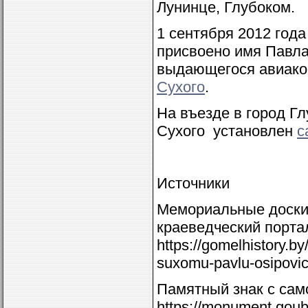
Лунинце, Глубоком.
1 сентября 2012 год
присвоено имя Павла 
выдающегося авиако
Сухого
.
На въезде в город Гл
Сухого установлен
с
Источники
Мемориальные доски 
краеведческий порта
https://gomelhistory.b
suxomu-pavlu-osipovic
Памятный знак с сам
https://monument.gou