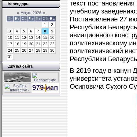
текст постановления
Календарь
учебному заведению:
«
Август 2026
»
Постановление 27 июн
Пн
Вт
Ср
Чт
Пт
Сб
Вс
1
2
Республики Беларусь
3
4
5
6
7
8
9
авиационного констр
10
11
12
13
14
15
16
политехническому инс
17
18
19
20
21
22
23
политехнический инс
24
25
26
27
28
29
30
31
Республики Беларусь
Друзья сайта
В 2019 году в канун 
университета устано
Осиповича Сухого Су