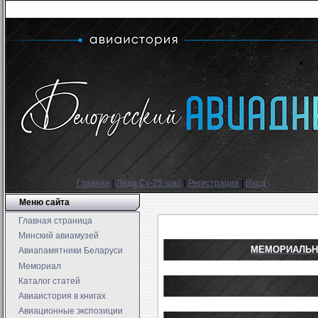
Главная
|
Лида Су-25 шаб
|
Регистрация
|
Вход
Меню сайта
Главная страница
Минский авиамузей
МЕМОРИАЛЬН
Авиапамятники Беларуси
Мемориал
Каталог статей
Авиаистория в книгах
Авиационные экспозиции