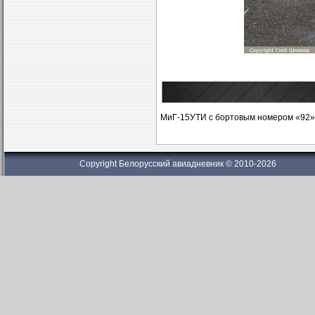
МиГ-15УТИ с бортовым номером «92» 
Copyright Белорусский авиадневник © 2010-2026