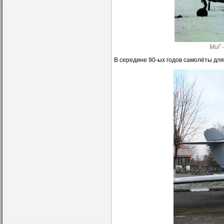
МиГ-
В середине 90-ых годов самолёты дл