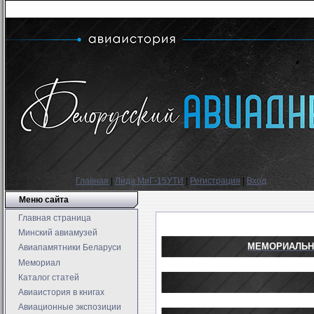
Главная
|
Лида МиГ-15УТИ
|
Регистрация
|
Вход
Меню сайта
Главная страница
Минский авиамузей
МЕМОРИАЛЬН
Авиапамятники Беларуси
Мемориал
Каталог статей
Авиаистория в книгах
Авиационные экспозиции