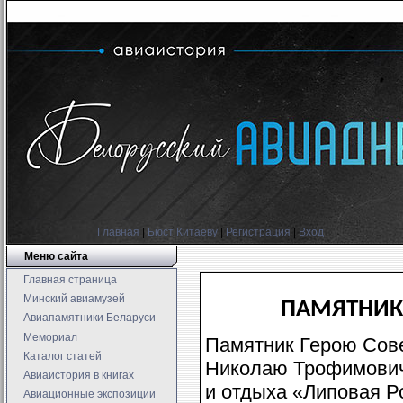
Главная
|
Бюст Китаеву
|
Регистрация
|
Вход
Меню сайта
Главная страница
Минский авиамузей
ПАМЯТНИК
Авиапамятники Беларуси
Мемориал
Памятник Герою Сове
Каталог статей
Николаю Трофимовичу
Авиаистория в книгах
и отдыха «Липовая Р
Авиационные экспозиции