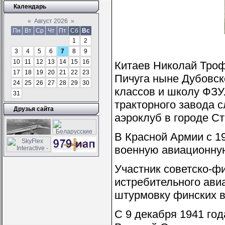
Календарь
«
Август 2026
»
Пн
Вт
Ср
Чт
Пт
Сб
Вс
1
2
3
4
5
6
7
8
9
10
11
12
13
14
15
16
Китаев Николай Троф
17
18
19
20
21
22
23
Пичуга ныне Дубовск
24
25
26
27
28
29
30
классов и школу ФЗУ
31
тракторного завода 
Друзья сайта
аэроклуб в городе С
В Красной Армии с 19
военную авиационную
Участник советско-ф
истребительного ави
штурмовку финских в
С 9 декабря 1941 год