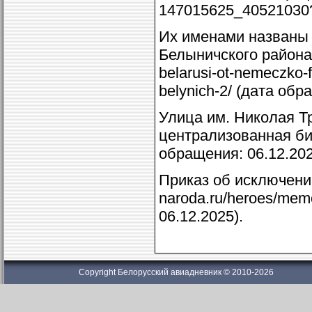
147015625_40521030?o
Их именами названы
Белыничского района 
belarusi-ot-nemeczko-f
belynich-2/ (дата обр
Улица им. Николая 
централизованная биб
обращения: 06.12.202
Приказ об исключении
naroda.ru/heroes/mem
06.12.2025).
Copyright Белорусский авиадневник © 2010-2026